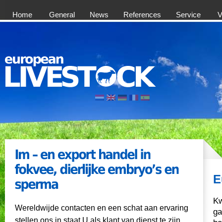
Home
General
News
References
Service
V
E
Kw
Wereldwijde contacten en een schat aan ervaring
ga
stellen ons in staat U als klant van dienst te zijn